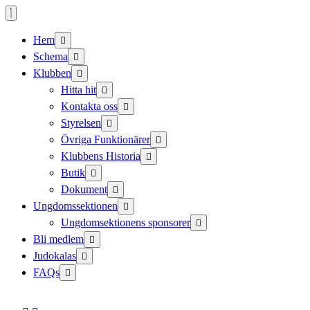
Skip
to
content
Hem
Schema
Klubben
Hitta hit
Kontakta oss
Styrelsen
Övriga Funktionärer
Klubbens Historia
Butik
Dokument
Ungdomssektionen
Ungdomsektionens sponsorer
Bli medlem
Judokalas
FAQs