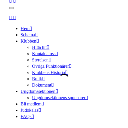
Hem
Schema
Klubben
Hitta hit
Kontakta oss
Styrelsen
Övriga Funktionärer
Klubbens Historia
Butik
Dokument
Ungdomssektionen
Ungdomsektionens sponsorer
Bli medlem
Judokalas
FAQs