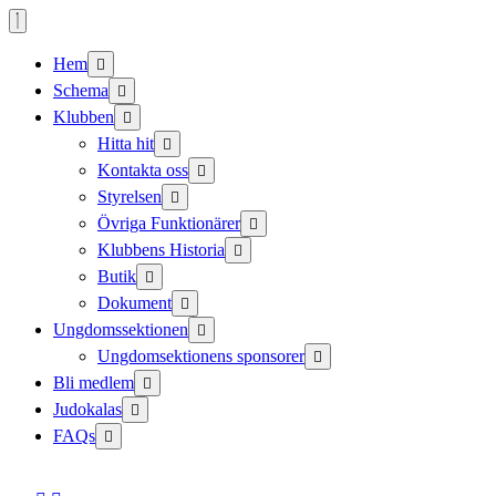
Skip
to
content
Hem
Schema
Klubben
Hitta hit
Kontakta oss
Styrelsen
Övriga Funktionärer
Klubbens Historia
Butik
Dokument
Ungdomssektionen
Ungdomsektionens sponsorer
Bli medlem
Judokalas
FAQs