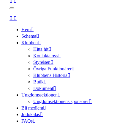
Hem
Schema
Klubben
Hitta hit
Kontakta oss
Styrelsen
Övriga Funktionärer
Klubbens Historia
Butik
Dokument
Ungdomssektionen
Ungdomsektionens sponsorer
Bli medlem
Judokalas
FAQs