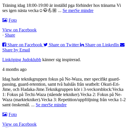
Träning idag 18:00-19:00 är inställd pga förhinder hos tränarna
Vi
ses igen nästa vecka☺️🥋💪🏼
...
Se mer
Se mindre
Foto
View on Facebook
·
Share
Share on Facebook
Share on Twitter
Share on LinkedIn
Share by Email
Linköping Judoklubb
känner sig inspirerad.
4 months ago
Idag hade teknikgruppen fokus på Ne-Waza, mer specifikt guard-
passing, guard-retention, samt två halslås från seatbelt: Okuri-Eri-
Jime, och Hadaka-Jime.
Teknikgruppen kör i 3-veckorsblock:
Vecka
1: Fokus på Techi-Waza (stående tekniker).
Vecka 2: Fokus på Ne-
Waza (marktekniker).
Vecka 3: Repetition/uppföljning från vecka 1-2
samt önskemål.
...
Se mer
Se mindre
Foto
View on Facebook