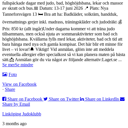
fullspäckade dagar med judo, bad, höghöjdsbana, lekar och massor
av skratt och bus.
📅 Datum: 13-17 juni 2026
📍 Plats: Nya
Tanneforsvägen 13
🛏️ Bra att ha: Badkläder, solkräm, handduk,
övernattnings grejer inkl. madrass, träningskläder och judodräkt
💰
Pris: 850 kr (allt ingår)
Under dagarna kommer vi att träna judo
tillsammans, men också njuta av sommaraktiviteter som bad och
höghöjdsbana. Kvällarna fylls med lekar, aktiviteter, bad och tid att
bara hänga med nya och gamla kompisar. Det här blir ett minne för
livet – vi lovar!
🔔 Viktigt! Vid anmälan, glöm inte att meddela
eventuella allergier eller specialkost så vi kan planera maten på bästa
sätt.
📩 Anmälan gör du via något av följande alternativ:
Laget.se
...
Se mer
Se mindre
Foto
View on Facebook
·
Share
Share on Facebook
Share on Twitter
Share on LinkedIn
Share by Email
Linköping Judoklubb
3 months ago