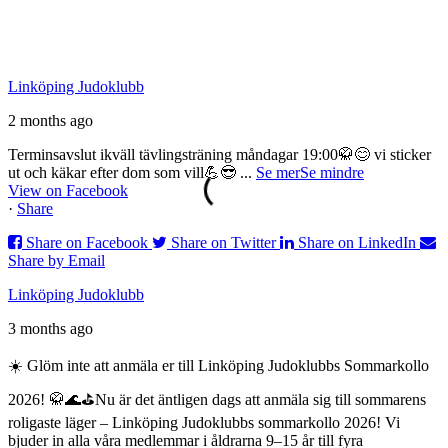
Linköping Judoklubb
2 months ago
Terminsavslut ikväll tävlingsträning måndagar 19:00🥋😊 vi sticker
ut och käkar efter dom som vill💪😎
...
Se mer
Se mindre
View on Facebook
·
Share
Share on Facebook
Share on Twitter
Share on LinkedIn
Share by Email
Linköping Judoklubb
3 months ago
☀️ Glöm inte att anmäla er till Linköping Judoklubbs Sommarkollo
2026! 🥋🌊⛳️
Nu är det äntligen dags att anmäla sig till sommarens
roligaste läger – Linköping Judoklubbs sommarkollo 2026! Vi
bjuder in alla våra medlemmar i åldrarna 9–15 år till fyra