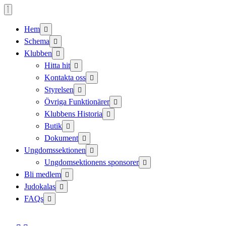
Skip
to
content
Hem
Schema
Klubben
Hitta hit
Kontakta oss
Styrelsen
Övriga Funktionärer
Klubbens Historia
Butik
Dokument
Ungdomssektionen
Ungdomsektionens sponsorer
Bli medlem
Judokalas
FAQs