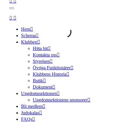
Hem
Schema
Klubben
Hitta hit
Kontakta oss
Styrelsen
Övriga Funktionärer
Klubbens Historia
Butik
Dokument
Ungdomssektionen
Ungdomsektionens sponsorer
Bli medlem
Judokalas
FAQs