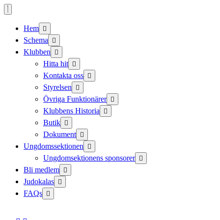
Skip
to
content
Hem
Schema
Klubben
Hitta hit
Kontakta oss
Styrelsen
Övriga Funktionärer
Klubbens Historia
Butik
Dokument
Ungdomssektionen
Ungdomsektionens sponsorer
Bli medlem
Judokalas
FAQs