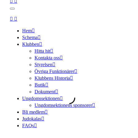
Hem
Schema
Klubben
Hitta hit
Kontakta oss
Styrelsen
Övriga Funktionärer
Klubbens Historia
Butik
Dokument
Ungdomssektionen
Ungdomsektionens sponsorer
Bli medlem
Judokalas
FAQs